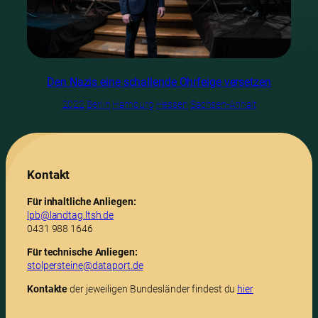
Den Nazis eine schallende Ohrfeige versetzen
2022
Berlin
Hamburg
Hessen
Sachsen-Anhalt
Kontakt
Für inhaltliche Anliegen:
lpb@landtag.ltsh.de
0431 988 1646
Für technische Anliegen:
stolpersteine@dataport.de
Kontakte
der jeweiligen Bundesländer findest du
hier